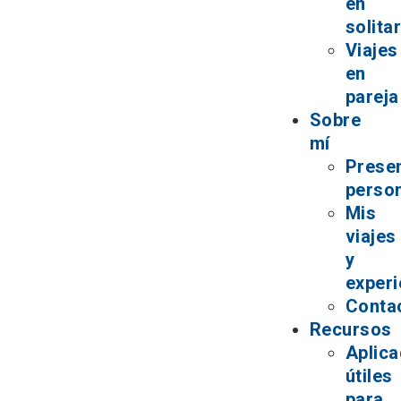
en
solita
Viajes
en
pareja
Sobre
mí
Prese
perso
Mis
viajes
y
experi
Conta
Recursos
Aplica
útiles
para