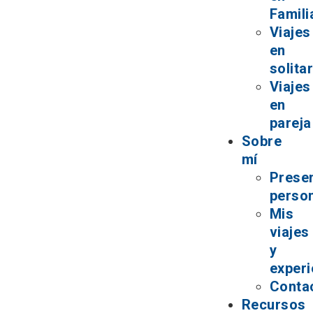
Famili
Viajes
en
solita
Viajes
en
pareja
Sobre
mí
Prese
perso
Mis
viajes
y
experi
Conta
Recursos