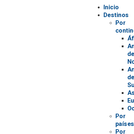
Inicio
Destinos
Por
contin
Áf
A
de
No
A
de
Su
As
Eu
Oc
Por
paíse
Por