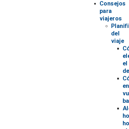
Consejos
para
viajeros
Planif
del
viaje
C
el
el
de
C
en
vu
ba
Al
ho
ho