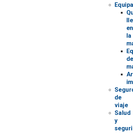
Equipa
Q
ll
e
la
ma
Eq
d
m
Ar
im
Segur
de
viaje
Salud
y
segur