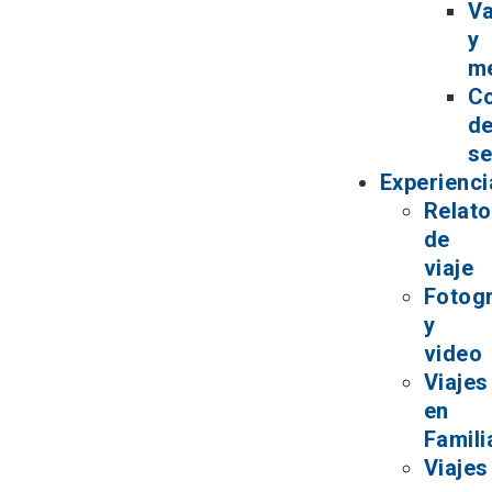
V
y
m
C
d
se
Experienci
Relat
de
viaje
Fotogr
y
video
Viajes
en
Famili
Viajes