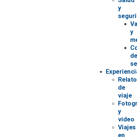
Salud
y
segur
V
y
m
C
d
se
Experienci
Relat
de
viaje
Fotogr
y
video
Viajes
en