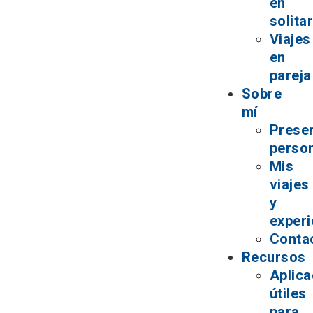
en
solita
Viajes
en
pareja
Sobre
mí
Prese
perso
Mis
viajes
y
experi
Conta
Recursos
Aplica
útiles
para