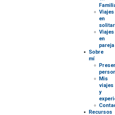
Famili
Viajes
en
solita
Viajes
en
pareja
Sobre
mí
Prese
perso
Mis
viajes
y
experi
Conta
Recursos