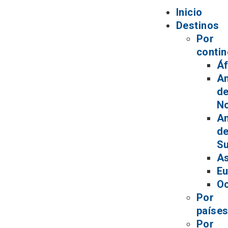
Inicio
Destinos
Por
contin
Áf
A
de
No
A
de
Su
As
Eu
Oc
Por
paíse
Por