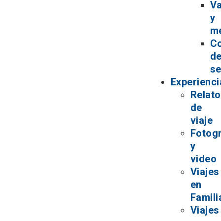
V
y
m
C
d
se
Experienci
Relat
de
viaje
Fotogr
y
video
Viajes
en
Famili
Viajes