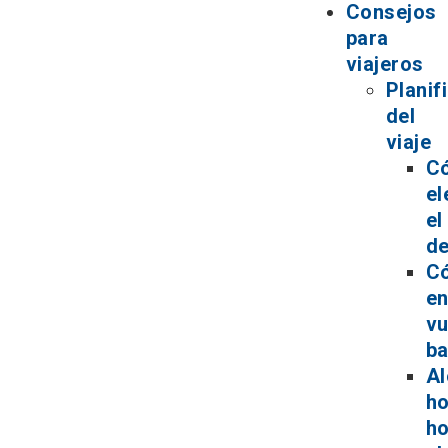
Consejos
para
viajeros
Planif
del
viaje
C
el
el
de
C
en
vu
ba
Al
ho
ho