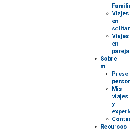
Famili
Viajes
en
solita
Viajes
en
pareja
Sobre
mí
Prese
perso
Mis
viajes
y
experi
Conta
Recursos