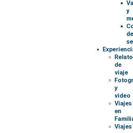
V
y
m
C
d
se
Experienci
Relat
de
viaje
Fotogr
y
video
Viajes
en
Famili
Viajes