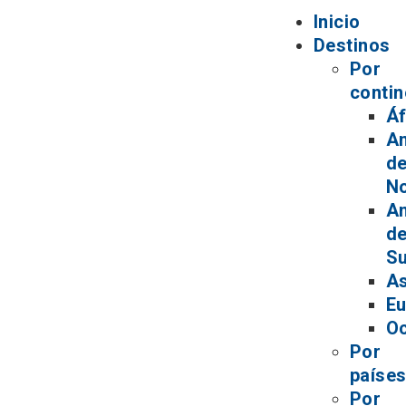
Inicio
Destinos
Por
contin
Áf
A
de
No
A
de
Su
As
Eu
Oc
Por
paíse
Por