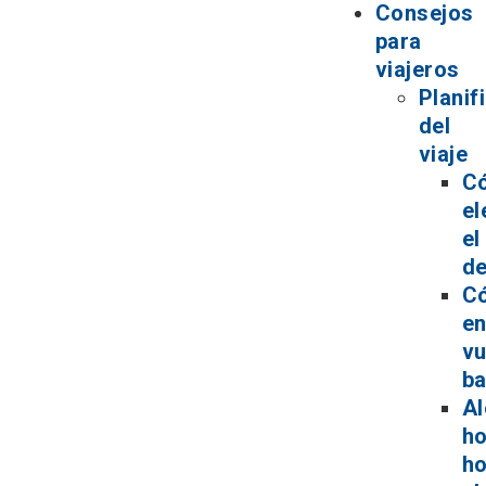
Consejos
para
viajeros
Planif
del
viaje
C
el
el
de
C
en
vu
ba
Al
ho
ho