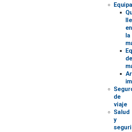
Equipa
Q
ll
e
la
ma
Eq
d
m
Ar
im
Segur
de
viaje
Salud
y
segur