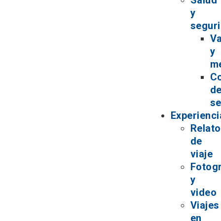
Salud
y
segur
V
y
m
C
d
se
Experienci
Relat
de
viaje
Fotogr
y
video
Viajes
en