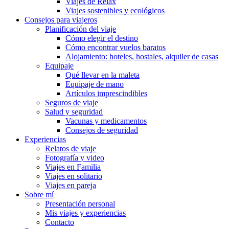
Viajes de Relax
Viajes sostenibles y ecológicos
Consejos para viajeros
Planificación del viaje
Cómo elegir el destino
Cómo encontrar vuelos baratos
Alojamiento: hoteles, hostales, alquiler de casas
Equipaje
Qué llevar en la maleta
Equipaje de mano
Artículos imprescindibles
Seguros de viaje
Salud y seguridad
Vacunas y medicamentos
Consejos de seguridad
Experiencias
Relatos de viaje
Fotografía y video
Viajes en Familia
Viajes en solitario
Viajes en pareja
Sobre mí
Presentación personal
Mis viajes y experiencias
Contacto