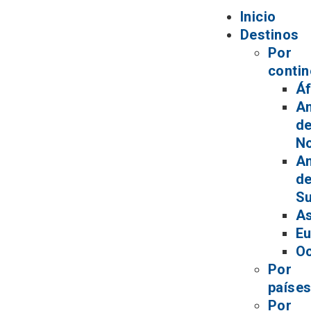
Inicio
Destinos
Por
contin
Áf
A
de
No
A
de
Su
As
Eu
Oc
Por
paíse
Por