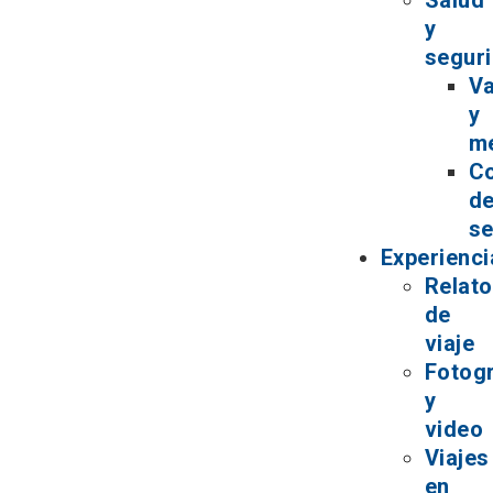
Salud
y
segur
V
y
m
C
d
se
Experienci
Relat
de
viaje
Fotogr
y
video
Viajes
en