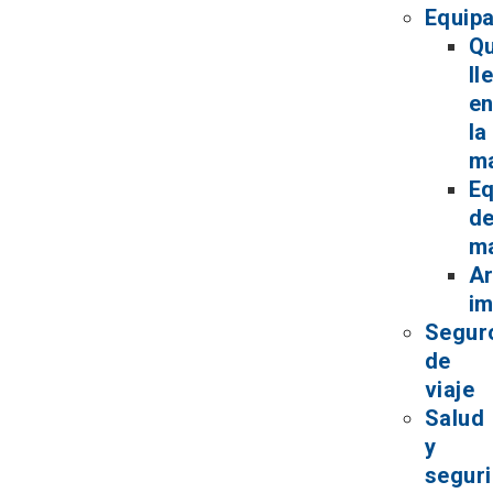
Equipa
Q
ll
e
la
ma
Eq
d
m
Ar
im
Segur
de
viaje
Salud
y
segur