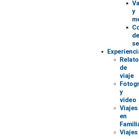
V
y
m
C
d
se
Experienci
Relat
de
viaje
Fotogr
y
video
Viajes
en
Famili
Viajes