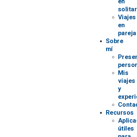
en
solita
Viajes
en
pareja
Sobre
mí
Prese
perso
Mis
viajes
y
experi
Conta
Recursos
Aplica
útiles
para