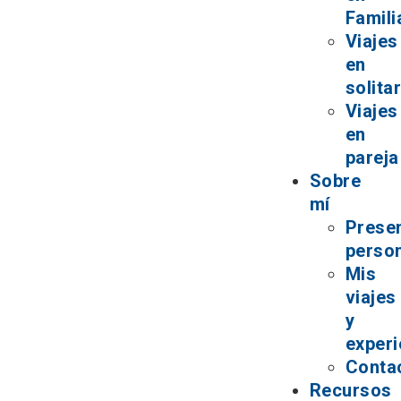
Famili
Viajes
en
solita
Viajes
en
pareja
Sobre
mí
Prese
perso
Mis
viajes
y
experi
Conta
Recursos