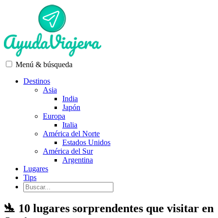
Menú & búsqueda
Destinos
Asia
India
Japón
Europa
Italia
América del Norte
Estados Unidos
América del Sur
Argentina
Lugares
Tips
🛬 10 lugares sorprendentes que visitar en