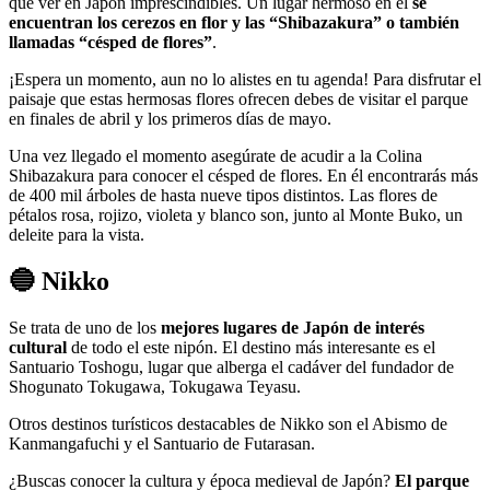
que ver en Japón imprescindibles. Un lugar hermoso en el
se
encuentran los cerezos en flor y las “Shibazakura” o también
llamadas “césped de flores”
.
¡Espera un momento, aun no lo alistes en tu agenda! Para disfrutar el
paisaje que estas hermosas flores ofrecen debes de visitar el parque
en finales de abril y los primeros días de mayo.
Una vez llegado el momento asegúrate de acudir a la Colina
Shibazakura para conocer el césped de flores. En él encontrarás más
de 400 mil árboles de hasta nueve tipos distintos. Las flores de
pétalos rosa, rojizo, violeta y blanco son, junto al Monte Buko, un
deleite para la vista.
🔵 Nikko
Se trata de uno de los
mejores lugares de Japón de interés
cultural
de todo el este nipón. El destino más interesante es el
Santuario Toshogu, lugar que alberga el cadáver del fundador de
Shogunato Tokugawa, Tokugawa Teyasu.
Otros destinos turísticos destacables de Nikko son el Abismo de
Kanmangafuchi y el Santuario de Futarasan.
¿Buscas conocer la cultura y época medieval de Japón?
El parque