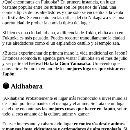
¿Qué encontraras en Fukuoka? En primera instancia, un lugar
bastante popular entre los turistas son los puestos de Yatai, una
comida típica de los alrededores y que solo se encuentra a la venta
en festivales. Se encuentra en las orillas del rio Nakagawa y es una
oportunidad de probar la comida típica del lugar.
Si bien es una ciudad urbana, a diferencia de Tokio, el día a día en
Fukuoka es más pausado. Puedes recorrer tranquilamente la ciudad
y sus alrededores como el un esplendido castillo y el templo zen.
¿Buscas experimentar de primera mano la vida tradicional en Japón?
Entonces acomoda tu agenda para visitar Fukuoka en el mes de julio
y ser parte del
festival Hakata Gion Yamasaka
. Un evento que
convierte a Fukuoka en uno de los
mejores lugares que visitar en
Japón
.
🔵 Akihabara
¡Akihabara! Probablemente el lugar más reconocido a nivel mundial
de Japón por los amantes del manga y el anime. Se trata de un lugar
en el que encontrarás
las mejores cosas que hacer en Japón
, sobre
todo si eres amante de la cultura anime y gamer.
En este interesante ya abarrotado lugar
encontrarás desde animes
y mangas hasta videojuegos y ordenadores de alta tecnología
. Si