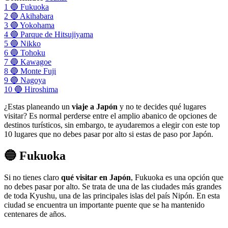
1
🔵 Fukuoka
2
🔵 Akihabara
3
🔵 Yokohama
4
🔵 Parque de Hitsujiyama
5
🔵 Nikko
6
🔵 Tohoku
7
🔵 Kawagoe
8
🔵 Monte Fuji
9
🔵 Nagoya
10
🔵 Hiroshima
¿Estas planeando un
viaje a Japón
y no te decides qué lugares
visitar? Es normal perderse entre el amplio abanico de opciones de
destinos turísticos, sin embargo, te ayudaremos a elegir con este top
10 lugares que no debes pasar por alto si estas de paso por Japón.
🔵 Fukuoka
Si no tienes claro
qué visitar en Japón
, Fukuoka es una opción que
no debes pasar por alto. Se trata de una de las ciudades más grandes
de toda Kyushu, una de las principales islas del país Nipón. En esta
ciudad se encuentra un importante puente que se ha mantenido
centenares de años.